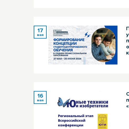
17
мая
16
мая
«