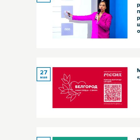
о
27
«
мая