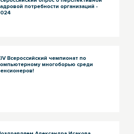
адровой потребности организаций -
2024
IV Всероссийский чемпионат по
компьютерному многоборью среди
пенсионеров!
Поздравляем Александра Исакова,