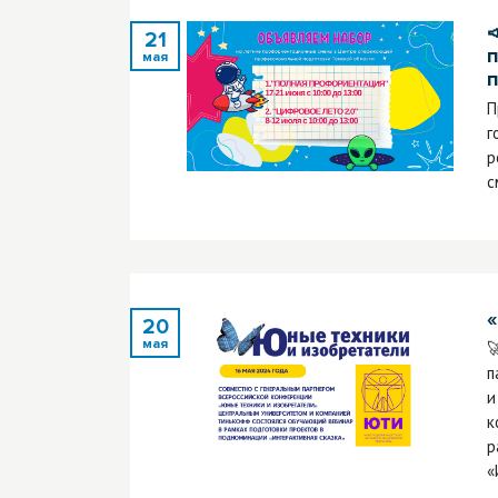

21
мая
П
г
р
с
«
20
мая

п
и
к
р
«