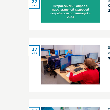
27
к
мая
X
27
мая