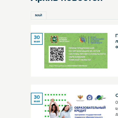
МАЙ
30
мая
30
мая
О
ц
д