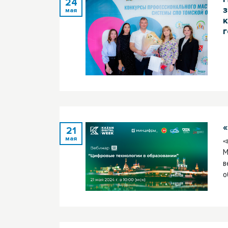
24
з
мая
г
21
мая

М
в
о