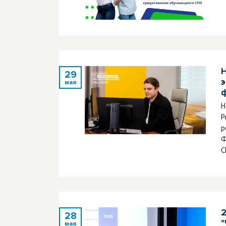
29
мая
Н
Р
р
Ф
С
2
28
"
мая