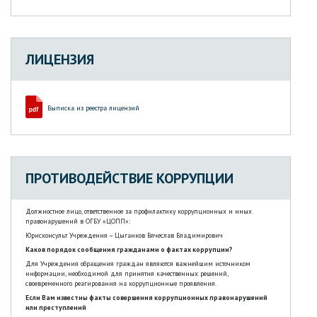
ЛИЦЕНЗИЯ
Выписка из реестра лицензий
ПРОТИВОДЕЙСТВИЕ КОРРУПЦИИ
Должностное лицо, ответственное за профилактику коррупционных и иных
правонарушений в ОГБУ «ЦОПП»:
Юрисконсульт Учреждения – Цыганков Вячеслав Владимирович
Каков порядок сообщения гражданами о фактах коррупции?
Для Учреждения обращения граждан являются важнейшим источником
информации, необходимой для принятия качественных решений,
своевременного реагирования на коррупционные проявления.
Если Вам известны факты совершения коррупционных правонарушений
или преступлений