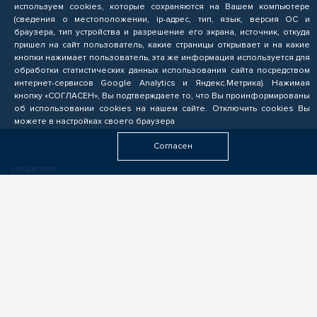
используем cookies, которые сохраняются на Вашем компьютере
(сведения о местоположении, ip-адрес, тип, язык, версия ОС и
браузера, тип устройства и разрешение его экрана, источник, откуда
пришел на сайт пользователь, какие страницы открывает и на какие
кнопки нажимает пользователь, эта же информация используется для
обработки статистических данных использования сайта посредством
интернет-сервисов Google Analytics и Яндекс.Метрика). Нажимая
кнопку «СОГЛАСЕН», Вы подтверждаете то, что Вы проинформированы
об использовании cookies на нашем сайте. Отключить cookies Вы
можете в настройках своего браузера
Согласен
СЛУШАТЕЛЮ
Подача заявок на обучение по программам ОПП, прохождение профориентационных мероприятий,
электронное обучение
БИЗНЕСУ
Формирование запроса на опережающую подготовку, получение предложений от подрядчиков
ЦОПП, поиск кандидатов, размещение вакансий
ОБРАЗОВАТЕЛЬНЫМ УЧРЕЖДЕНИЯМ
Выполнение заказов на опережающую подготовку, предоставление ресурсов, экспертиза программ
ОПП, разработка цифровых учебных материалов для ЦОПП
У ВАС ДРУГАЯ РОЛЬ?