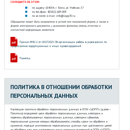
СООБЩИТЕ ОБ ЭТОМ:
по адресу: 634034, г. Томск, ул. Учебная, 37
по тел./факс: 8(3822) 609-009
по эл.почте: е-mail: info@copp70.ru
Обращение может быть направлено в устной или письменной форме, а также в
форме электронного документа, с указанием фамилии, имени, отчества и
контактной информации заявителя.
Приказ №42-1 от 18.07.2025 Об организации работы в учреждении по
профилактике коррупционных и иных правонарушений
Памятка
ПОЛИТИКА В ОТНОШЕНИИ ОБРАБОТКИ
ПЕРСОНАЛЬНЫХ ДАННЫХ
Настоящая политика обработки персональных данных в ОГБУ «ЦОПП» (далее –
Политика) определяет цели обработки персональных данных, категории и
перечень обрабатываемых персональных данных, категории субъектов,
персональные данные которых обрабатываются, способы, сроки их обработки и
хранения, порядок уничтожения персональных данных при достижении целей
их обработки или при наступлении иных законных оснований в ОГБУ «ЦОПП»