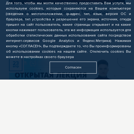
Для того, чтобы мы могли качественно предоставить Вам услуги, мы
используем cookies, которые сохраняются на Вашем компьютере
Онлайн-вебинар «Военный Томск: люди,
(сведения о местоположении, ip-адрес, тип, язык, версия ОС и
изменившие ход истории»
браузера, тип устройства и разрешение его экрана, источник, откуда
пришел на сайт пользователь, какие страницы открывает и на какие
кнопки нажимает пользователь, эта же информация используется для
обработки статистических данных использования сайта посредством
интернет-сервисов Google Analytics и Яндекс.Метрика). Нажимая
кнопку «СОГЛАСЕН», Вы подтверждаете то, что Вы проинформированы
об использовании cookies на нашем сайте. Отключить cookies Вы
можете в настройках своего браузера
23
апр
Согласен
ПРОФОРИЕНТАЦИЯ
Открытая лекция с айти-специалистом
Андреем Тищенко