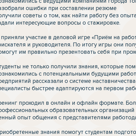
ознакомились с ведущими компаниями города Том
азобрали ошибки при составлении резюме

олучили советы о том, как найти работу без опыта
адали интересующие вопросы о стажировке.

 приняли участие в деловой игре «Приём на работ
оискателя и руководителя. По итогу игры они пол
омогут им правильно презентовать себя при прох
туденты не только получили знания, которые помо
ознакомились с потенциальными будущими работ
редприятий рассказали о системе наставничества
пециалисты быстрее адаптируются на первом рабо
ренинг проходил в онлайн и офлайн формате. Боле
рофессиональных образовательных организаций Т
енный опыт общения с представителями работода
риобретенные знания помогут студентам подготов