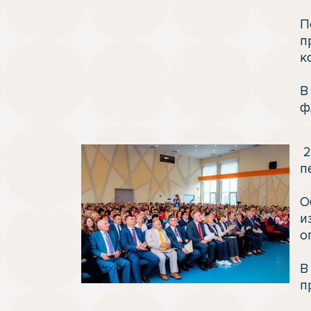
П
п
к
В
ф
 21 августа губернатор Томской области Владимир Мазур дал старт областному 
п
О
и
о
В
п