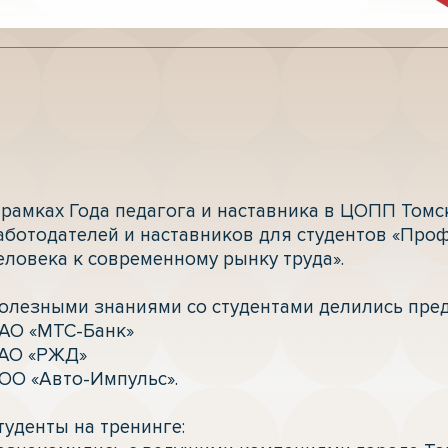
 рамках Года педагога и наставника в ЦОПП Томс
аботодателей и наставников для студентов «Проф
еловека к современному рынку труда».

олезными знаниями со студентами делились предс
АО «МТС-Банк»

АО «РЖД»

ОО «Авто-Импульс».

туденты на тренинге:
