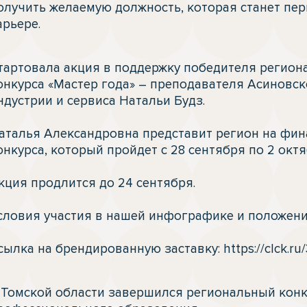
олучить желаемую должность, которая станет пер
арьере. 
тартовала акция в поддержку победителя региона
онкурса «Мастер года» – преподавателя Асиновс
ндустрии и сервиса Натальи Будз.

аталья Александровна представит регион на фина
онкурса, который пройдет с 28 сентября по 2 октя
кция продлится до 24 сентября.

словия участия в нашей инфографике и положении
сылка на брендированную заставку: https://clck.ru
 Томской области завершился региональный конк