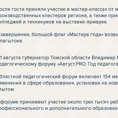
осле гости приняли участие в мастер-классах от 
роизводственных кластеров региона, а также при
олледжей и техникумов на выставке-ярмарке.

 завершении, большой флаг «Мастера года» возвы
лагштоке. 
едагогическому форуму «Август.PRO: Год педагога 
бластной педагогический форум включает 154 ме
зменения в сфере образования, установки на нов
пытом.

 форуме принимают участие около трех тысяч раб
рофессионального и дополнительного образования