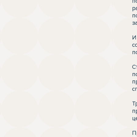
п
р
п
з
И
с
п
С
п
п
с
Т
п
ц
П