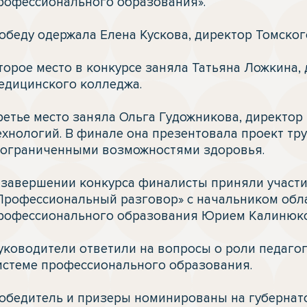
рофессионального образования».

обеду одержала Елена Кускова, директор Томского
торое место в конкурсе заняла Татьяна Ложкина, 
едицинского колледжа. 

ретье место заняла Ольга Гудожникова, директор
ехнологий. В финале она презентовала проект тру
 ограниченными возможностями здоровья.

 завершении конкурса финалисты приняли участие
Профессиональный разговор» с начальником обла
рофессионального образования Юрием Калинюко
уководители ответили на вопросы о роли педагого
истеме профессионального образования.

обедитель и призеры номинированы на губернат