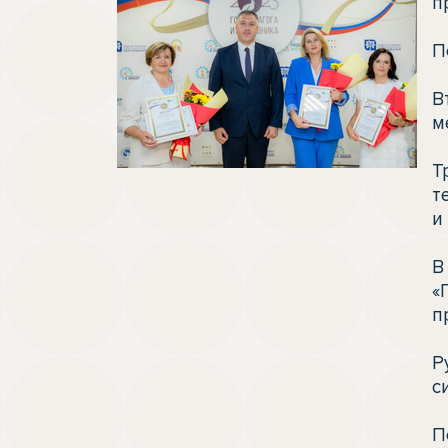
п
П
В
м
Т
т
и
В
«
п
Р
с
П