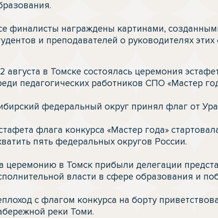
бразования.

се финалисты награждены картинами, созданными
тудентов и преподавателей о руководителях этих
реди педагогических работников СПО «Мастер года
ибирский федеральный округ принял флаг от Урал
стафета флага конкурса «Мастер года» стартовала 
хватить пять федеральных округов России.

а церемонию в Томск прибыли делегации предста
сполнительной власти в сфере образования и поб
еплоход с флагом конкурса на борту приветствова
абережной реки Томи.
