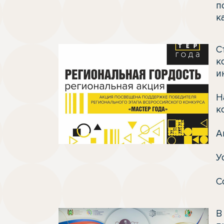
п
к
С
к
и
Н
к
А
У
С
В