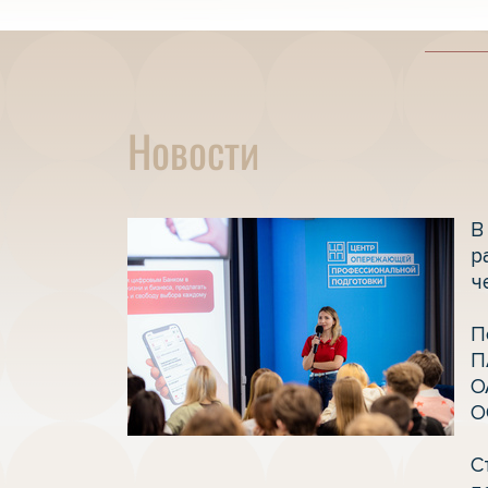
Новости
В
р
ч
П
П
О
О
С