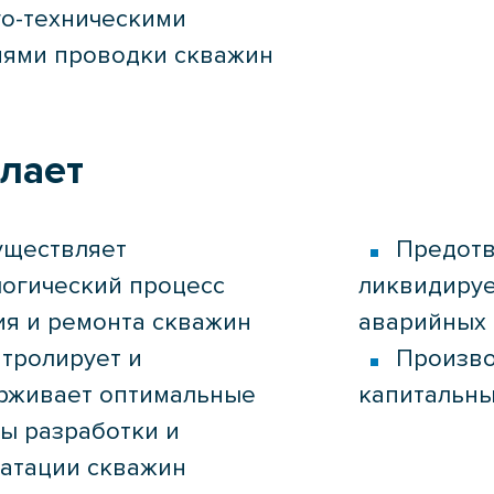
го-техническими
иями проводки скважин
елает
уществляет
Предотв
логический процесс
ликвидируе
ия и ремонта скважин
аварийных 
тролирует и
Произво
рживает оптимальные
капитальны
ы разработки и
уатации скважин