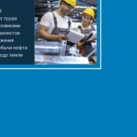
й
з труда
уровиками
иалистов
ужения
обычи нефти,
недр земли