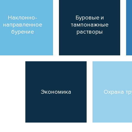
Наклонно-
Буровые и
направленное
тампонажные
бурение
растворы
Экономика
Охрана т