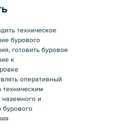
ть
дить техническое
ие бурового
ия, готовить буровое
ие к
ировке
влять оперативный
а техническим
 наземного и
 бурового
ния