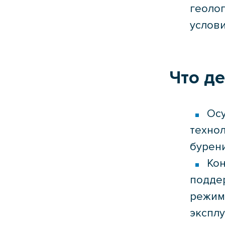
геоло
услов
Что д
Ос
техно
бурен
Кон
подде
режим
экспл