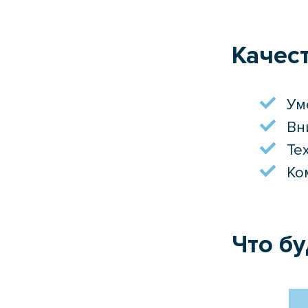
Качес
Ум
Вн
Те
Ко
Что бу