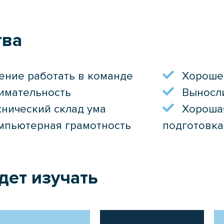
тва
ение работать в команде
Хороше
имательность
Выносл
хнический склад ума
Хороша
мпьютерная грамотность
подготовка
дет изучать