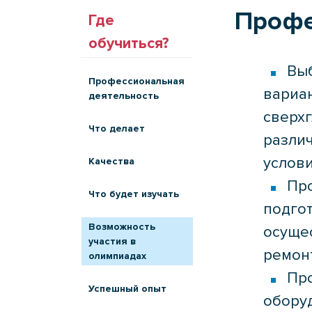
Профе
Где
обучиться?
Вы
Профессиональная
вариан
деятельность
сверх
Что делает
разли
услов
Качества
Пр
Что будет изучать
подгот
Возможность
осуще
участия в
ремон
олимпиадах
Пр
Успешный опыт
оборуд