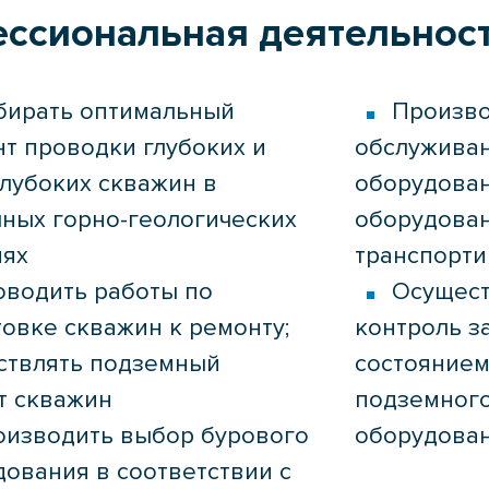
ссиональная деятельнос
бирать оптимальный
Произво
т проводки глубоких и
обслуживан
глубоких скважин в
оборудован
чных горно-геологических
оборудован
иях
транспорт
оводить работы по
Осущест
овке скважин к ремонту;
контроль з
ствлять подземный
состоянием
т скважин
подземного
оизводить выбор бурового
оборудова
ования в соответствии с