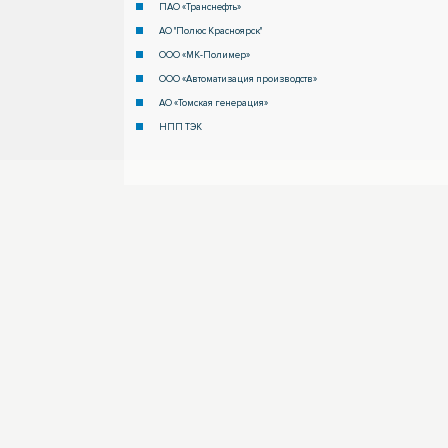
ПАО «Транснефть»
АО "Полюс Красноярск"
ООО «МК-Полимер»
ООО «Автоматизация производств»
АО «Томская генерация»
НПП ТЭК