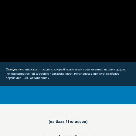
Специалист
широкого профиля, который тесно связан с озеленением наших городов,
что при современной застройке и загазованности мегаполисов, является наиболее
перспективным направлением
-
(на базе 11 классов)