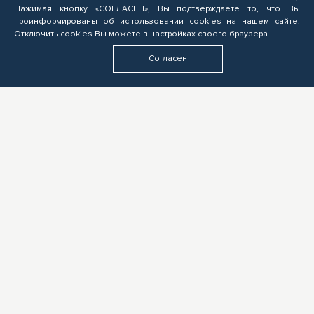
Нажимая кнопку «СОГЛАСЕН», Вы подтверждаете то, что Вы
проинформированы об использовании cookies на нашем сайте.
Отключить cookies Вы можете в настройках своего браузера
Согласен
СЛУШАТЕЛЮ
Подача заявок на обучение по программам ОПП, прохождение профориентационных мероприятий,
электронное обучение
БИЗНЕСУ
Формирование запроса на опережающую подготовку, получение предложений от подрядчиков
ЦОПП, поиск кандидатов, размещение вакансий
ОБРАЗОВАТЕЛЬНЫМ УЧРЕЖДЕНИЯМ
Выполнение заказов на опережающую подготовку, предоставление ресурсов, экспертиза программ
ОПП, разработка цифровых учебных материалов для ЦОПП
У ВАС ДРУГАЯ РОЛЬ?
Если видите свою роль в деятельности ЦОПП, у вас есть идеи или предложения, обязательно
напишите нам
ПАРТНЁРАМ