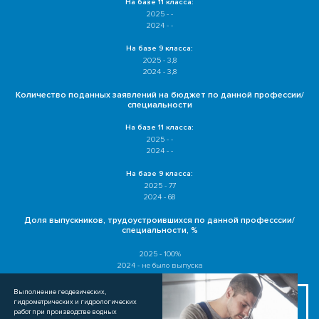
На базе 11 класса:
2025 - -
2024 - -
На базе 9 класса:
2025 - 3,8
2024 - 3,8
Количество поданных заявлений на бюджет по данной профессии/
специальности
На базе 11 класса:
2025 - -
2024 - -
На базе 9 класса:
2025 - 77
2024 - 68
Доля выпускников, трудоустроившихся по данной професссии/
специальности, %
2025 - 100%
2024 - не было выпуска
Выполнение геодезических,
гидрометрических и гидрологических
работ при производстве водных