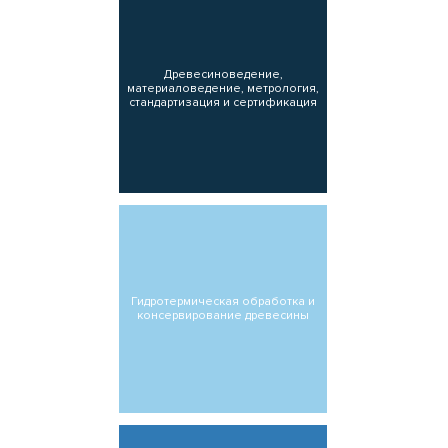
Древесиноведение,
материаловедение, метрология,
стандартизация и сертификация
Гидротермическая обработка и
консервирование древесины