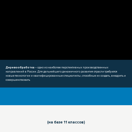
Деревообработка
– одно из наиболее перспективных производственных
направлений в России. Для дальнейшего динамичного развития отрасли требуются
новые технологии и квалифицированные специалисты, способные их создать, внедрить и
совершенствовать
(на базе 11 классов)