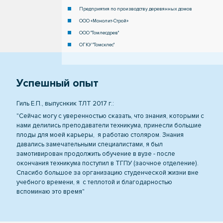
Предприятия по производству деревянных домов
ООО «Монолит-Строй»
ООО "Томлесдрев"
ОГКУ "Томсклес"
Успешный опыт
Гиль Е.П., выпуснкик ТЛТ 2017 г.:
"Сейчас могу с уверенностью сказать, что знания, которыми с
нами делились преподаватели техникума, принесли большие
плоды для моей карьеры, я работаю столяром. Знания
давались замечательными специалистами, я был
замотивирован продолжить обучение в вузе - после
окончания техникума поступил в ТГПУ (заочное отделение).
Спасибо большое за организацию студенческой жизни вне
учебного времени, я с теплотой и благодарностью
вспоминаю это время"