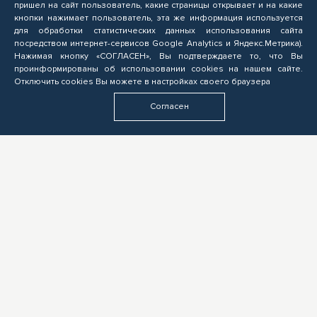
пришел на сайт пользователь, какие страницы открывает и на какие
кнопки нажимает пользователь, эта же информация используется
для обработки статистических данных использования сайта
посредством интернет-сервисов Google Analytics и Яндекс.Метрика).
Нажимая кнопку «СОГЛАСЕН», Вы подтверждаете то, что Вы
проинформированы об использовании cookies на нашем сайте.
Отключить cookies Вы можете в настройках своего браузера
Согласен
СЛУШАТЕЛЮ
Подача заявок на обучение по программам ОПП, прохождение профориентационных мероприятий,
электронное обучение
БИЗНЕСУ
Формирование запроса на опережающую подготовку, получение предложений от подрядчиков
ЦОПП, поиск кандидатов, размещение вакансий
ОБРАЗОВАТЕЛЬНЫМ УЧРЕЖДЕНИЯМ
Выполнение заказов на опережающую подготовку, предоставление ресурсов, экспертиза программ
ОПП, разработка цифровых учебных материалов для ЦОПП
У ВАС ДРУГАЯ РОЛЬ?