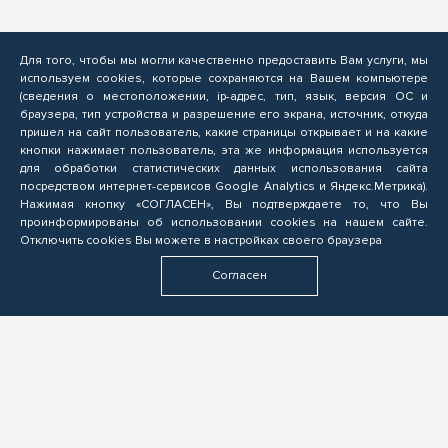
Для того, чтобы мы могли качественно предоставить Вам услуги, мы
используем cookies, которые сохраняются на Вашем компьютере
(сведения о местоположении, ip-адрес, тип, язык, версия ОС и
браузера, тип устройства и разрешение его экрана, источник, откуда
пришел на сайт пользователь, какие страницы открывает и на какие
кнопки нажимает пользователь, эта же информация используется
для обработки статистических данных использования сайта
посредством интернет-сервисов Google Analytics и Яндекс.Метрика).
Нажимая кнопку «СОГЛАСЕН», Вы подтверждаете то, что Вы
проинформированы об использовании cookies на нашем сайте.
Отключить cookies Вы можете в настройках своего браузера
Согласен
СЛУШАТЕЛЮ
Подача заявок на обучение по программам ОПП, прохождение профориентационных мероприятий,
электронное обучение
БИЗНЕСУ