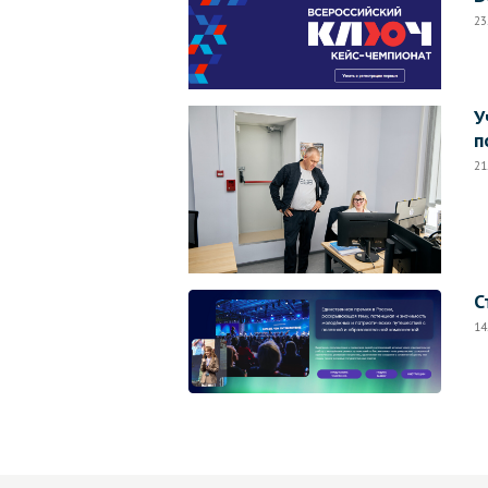
23
У
п
21
С
14