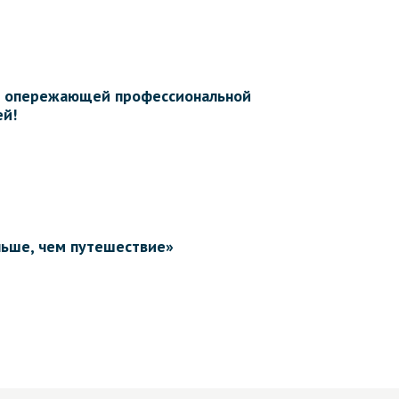
тр опережающей профессиональной
ей!
льше, чем путешествие»