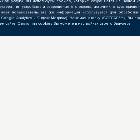
ь Вам услуги, мы используем cookies, которые сохраняются на Вашем к
аузера, тип устройства и разрешение его экрана, источник, откуда пришел
мает пользователь, эта же информация используется для обработки 
 Google Analytics и Яндекс.Метрика). Нажимая кнопку «СОГЛАСЕН», Вы по
м сайте. Отключить cookies Вы можете в настройках своего браузера
ЗНЕСУ
ОБРАЗОВАТЕЛЬНЫМ
УЧРЕЖДЕНИЯМ
Выполнение заказов на
мирование запроса на
опережающую подготовку,
режающую подготовку,
предоставление ресурсов,
учение предложений от
экспертиза программ ОПП,
ядчиков ЦОПП, поиск
разработка цифровых учебн
дидатов, размещение
материалов для ЦОПП
ансий
Мероприятия
Партнерам