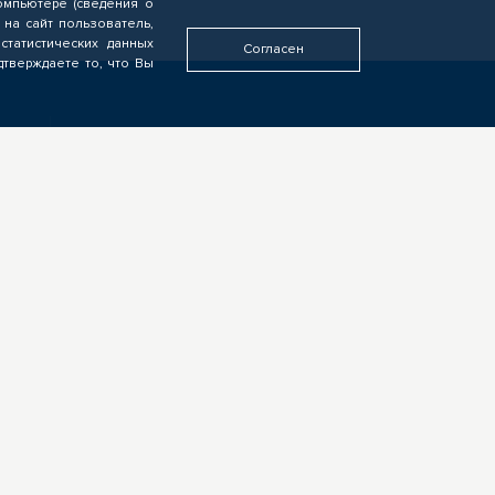
омпьютере (сведения о
 на сайт пользователь,
статистических данных
Согласен
дтверждаете то, что Вы
У ВАС ДРУГАЯ РОЛЬ?
Если видите свою роль в
деятельности ЦОПП, у вас есть
идеи или предложения,
обязательно напишите нам
ых
Вакансии
Контакты