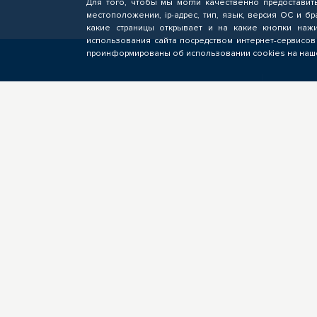
Для того, чтобы мы могли качественно предоставит
местоположении, ip-адрес, тип, язык, версия ОС и бр
какие страницы открывает и на какие кнопки нажи
использования сайта посредством интернет-сервисов
проинформированы об использовании cookies на наше
СЛУШАТЕЛЮ
БИ
Подача заявок на обучение по
Фор
программам ОПП, прохождение
опе
профориентационных
пол
мероприятий, электронное
подр
обучение
кан
вак
О ЦОПП
Новости