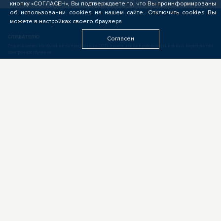
кнопку «СОГЛАСЕН», Вы подтверждаете то, что Вы проинформированы
об использовании cookies на нашем сайте. Отключить cookies Вы
можете в настройках своего браузера
СЛУШАТЕЛЮ
Согласен
Подача заявок на обучение по программам ОПП, прохождение профориентационных мероприятий,
электронное обучение
БИЗНЕСУ
Формирование запроса на опережающую подготовку, получение предложений от подрядчиков
ЦОПП, поиск кандидатов, размещение вакансий
ОБРАЗОВАТЕЛЬНЫМ УЧРЕЖДЕНИЯМ
Выполнение заказов на опережающую подготовку, предоставление ресурсов, экспертиза программ
ОПП, разработка цифровых учебных материалов для ЦОПП
У ВАС ДРУГАЯ РОЛЬ?
Если видите свою роль в деятельности ЦОПП, у вас есть идеи или предложения, обязательно
напишите нам
ПАРТНЁРАМ
+7(923) 400-87-72,