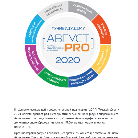
В Центре опережающей профессиональной подготовки (ЦОПП) Томской области
20-21 августа пройдет ряд мероприятий регионального форума опережающего
образования для педагогических работников общего, профессионального и
дополнительного образования «Август PRO:матрица педагогических
изменений»
Организаторами форума являются Департаменты общего и профессионального
образования Томской области, а также «Томский областной институт повышения