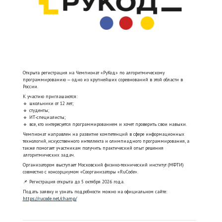
Открыта регистрация на Чемпионат «РуКод» по алгоритмическому
программированию — одно из крупнейших соревнований в этой области в
России.
К участию приглашаются:
🔹 школьники от 12 лет;
🔹 студенты;
🔹 ИТ-специалисты;
🔹 все, кто интересуется программированием и хочет проверить свои навыки.
Чемпионат направлен на развитие компетенций в сфере информационных
технологий, искусственного интеллекта и олимпиадного программирования, а
также помогает участникам получить практический опыт решения
алгоритмических задач.
Организатором выступает Московский физико-технический институт (МФТИ)
совместно с консорциумом «Соорганизаторы «RuCode».
📌 Регистрация открыта до 5 октября 2026 года.
Подать заявку и узнать подробности можно на официальном сайте:
https://rucode.net/champ/