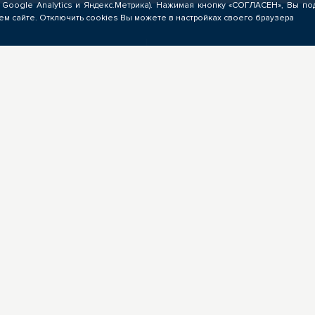
 Google Analytics и Яндекс.Метрика). Нажимая кнопку «СОГЛАСЕН», Вы по
м сайте. Отключить cookies Вы можете в настройках своего браузера
ЗНЕСУ
ОБРАЗОВАТЕЛЬНЫМ
УЧРЕЖДЕНИЯМ
Выполнение заказов на
мирование запроса на
опережающую подготовку,
режающую подготовку,
предоставление ресурсов,
учение предложений от
экспертиза программ ОПП,
ядчиков ЦОПП, поиск
разработка цифровых учебн
дидатов, размещение
материалов для ЦОПП
ансий
Мероприятия
Партнерам
+7(923) 400-87-7
 Томской области