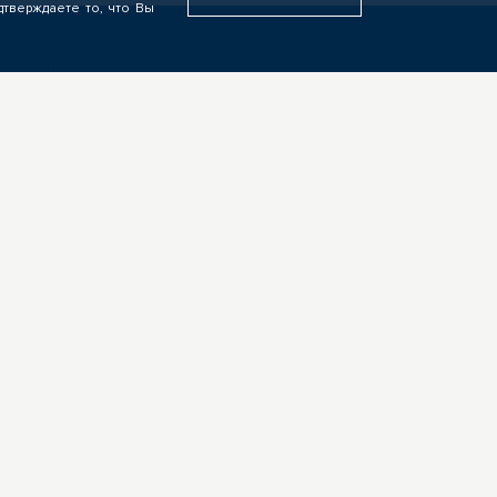
дтверждаете то, что Вы
У ВАС ДРУГАЯ РОЛЬ?
Если видите свою роль в
деятельности ЦОПП, у вас есть
идеи или предложения,
обязательно напишите нам
ых
Вакансии
Контакты
2,