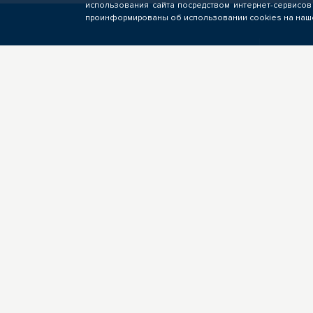
использования сайта посредством интернет-сервисов
проинформированы об использовании cookies на наше
СЛУШАТЕЛЮ
БИ
Подача заявок на обучение по
Фор
программам ОПП, прохождение
опе
профориентационных
пол
мероприятий, электронное
подр
обучение
кан
вак
О ЦОПП
Новости
ЦОПП