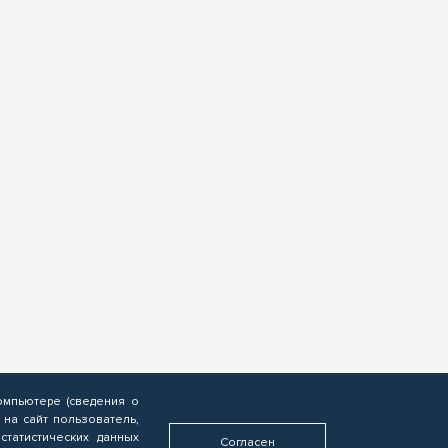
омпьютере (сведения о
 на сайт пользователь,
статистических данных
Согласен