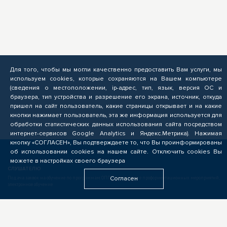
Для того, чтобы мы могли качественно предоставить Вам услуги, мы
используем cookies, которые сохраняются на Вашем компьютере
(сведения о местоположении, ip-адрес, тип, язык, версия ОС и
браузера, тип устройства и разрешение его экрана, источник, откуда
пришел на сайт пользователь, какие страницы открывает и на какие
кнопки нажимает пользователь, эта же информация используется для
обработки статистических данных использования сайта посредством
интернет-сервисов Google Analytics и Яндекс.Метрика). Нажимая
кнопку «СОГЛАСЕН», Вы подтверждаете то, что Вы проинформированы
об использовании cookies на нашем сайте. Отключить cookies Вы
можете в настройках своего браузера
СЛУШАТЕЛЮ
Подача заявок на обучение по программам ОПП, прохождение профориентационных мероприятий,
Согласен
электронное обучение
БИЗНЕСУ
Формирование запроса на опережающую подготовку, получение предложений от подрядчиков
ЦОПП, поиск кандидатов, размещение вакансий