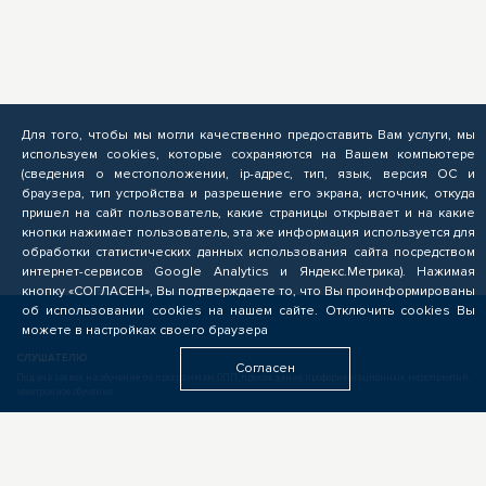
Для того, чтобы мы могли качественно предоставить Вам услуги, мы
используем cookies, которые сохраняются на Вашем компьютере
(сведения о местоположении, ip-адрес, тип, язык, версия ОС и
браузера, тип устройства и разрешение его экрана, источник, откуда
пришел на сайт пользователь, какие страницы открывает и на какие
кнопки нажимает пользователь, эта же информация используется для
обработки статистических данных использования сайта посредством
интернет-сервисов Google Analytics и Яндекс.Метрика). Нажимая
кнопку «СОГЛАСЕН», Вы подтверждаете то, что Вы проинформированы
об использовании cookies на нашем сайте. Отключить cookies Вы
можете в настройках своего браузера
СЛУШАТЕЛЮ
Согласен
Подача заявок на обучение по программам ОПП, прохождение профориентационных мероприятий,
электронное обучение
БИЗНЕСУ
Формирование запроса на опережающую подготовку, получение предложений от подрядчиков
ЦОПП, поиск кандидатов, размещение вакансий