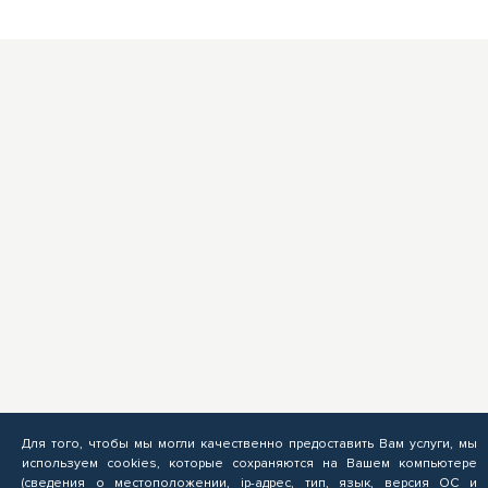
Для того, чтобы мы могли качественно предоставить Вам услуги, мы
используем cookies, которые сохраняются на Вашем компьютере
(сведения о местоположении, ip-адрес, тип, язык, версия ОС и