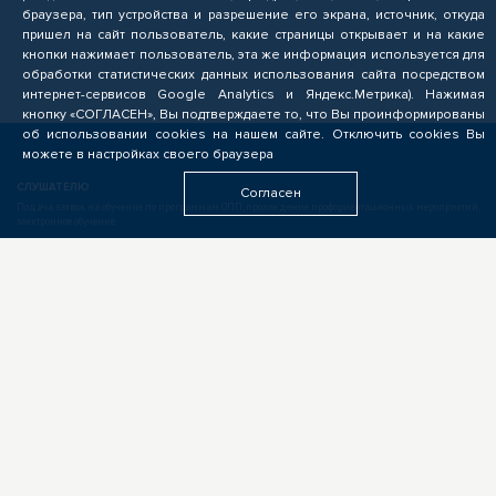
браузера, тип устройства и разрешение его экрана, источник, откуда
пришел на сайт пользователь, какие страницы открывает и на какие
кнопки нажимает пользователь, эта же информация используется для
обработки статистических данных использования сайта посредством
интернет-сервисов Google Analytics и Яндекс.Метрика). Нажимая
кнопку «СОГЛАСЕН», Вы подтверждаете то, что Вы проинформированы
об использовании cookies на нашем сайте. Отключить cookies Вы
можете в настройках своего браузера
СЛУШАТЕЛЮ
Согласен
Подача заявок на обучение по программам ОПП, прохождение профориентационных мероприятий,
электронное обучение
БИЗНЕСУ
Формирование запроса на опережающую подготовку, получение предложений от подрядчиков
ЦОПП, поиск кандидатов, размещение вакансий
ОБРАЗОВАТЕЛЬНЫМ УЧРЕЖДЕНИЯМ
Выполнение заказов на опережающую подготовку, предоставление ресурсов, экспертиза программ
ОПП, разработка цифровых учебных материалов для ЦОПП
У ВАС ДРУГАЯ РОЛЬ?
Если видите свою роль в деятельности ЦОПП, у вас есть идеи или предложения, обязательно
напишите нам
ПАРТНЁРАМ