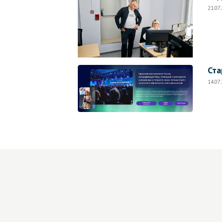
21.07
Ста
14.07