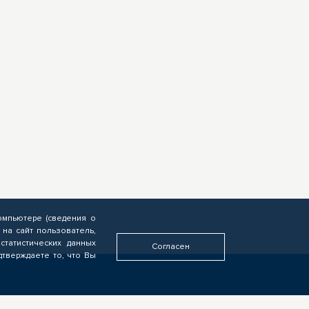
омпьютере (сведения о
 на сайт пользователь,
статистических данных
Согласен
дтверждаете то, что Вы
У ВАС ДРУГАЯ РОЛЬ?