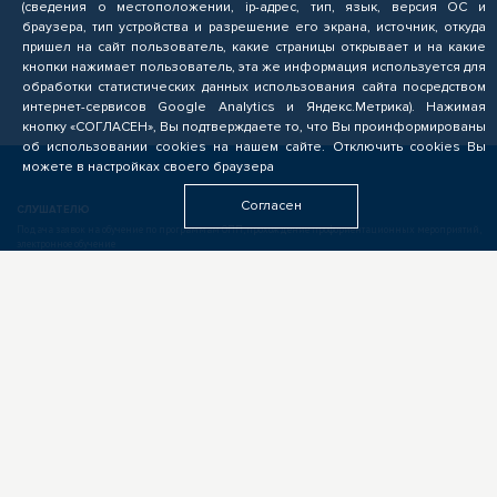
(сведения о местоположении, ip-адрес, тип, язык, версия ОС и
браузера, тип устройства и разрешение его экрана, источник, откуда
пришел на сайт пользователь, какие страницы открывает и на какие
кнопки нажимает пользователь, эта же информация используется для
обработки статистических данных использования сайта посредством
интернет-сервисов Google Analytics и Яндекс.Метрика). Нажимая
кнопку «СОГЛАСЕН», Вы подтверждаете то, что Вы проинформированы
об использовании cookies на нашем сайте. Отключить cookies Вы
можете в настройках своего браузера
Согласен
СЛУШАТЕЛЮ
Подача заявок на обучение по программам ОПП, прохождение профориентационных мероприятий,
электронное обучение
БИЗНЕСУ
Формирование запроса на опережающую подготовку, получение предложений от подрядчиков
ЦОПП, поиск кандидатов, размещение вакансий
ОБРАЗОВАТЕЛЬНЫМ УЧРЕЖДЕНИЯМ
Выполнение заказов на опережающую подготовку, предоставление ресурсов, экспертиза программ
ОПП, разработка цифровых учебных материалов для ЦОПП
У ВАС ДРУГАЯ РОЛЬ?
Если видите свою роль в деятельности ЦОПП, у вас есть идеи или предложения, обязательно
напишите нам