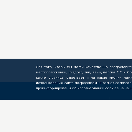
Для того, чтобы мы могли качественно предоставит
местоположении, ip-адрес, тип, язык, версия ОС и бр
какие страницы открывает и на какие кнопки нажи
использования сайта посредством интернет-сервисов
проинформированы об использовании cookies на наше
СЛУШАТЕЛЮ
БИ
Подача заявок на обучение по
Фор
программам ОПП, прохождение
опе
профориентационных
пол