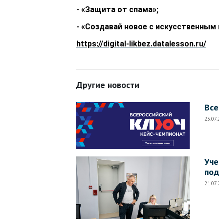
- «Защита от спама»;
- «Создавай новое с искусственным
https://digital-likbez.datalesson.ru/
Другие новости
Все
23.07
Уче
под
21.07