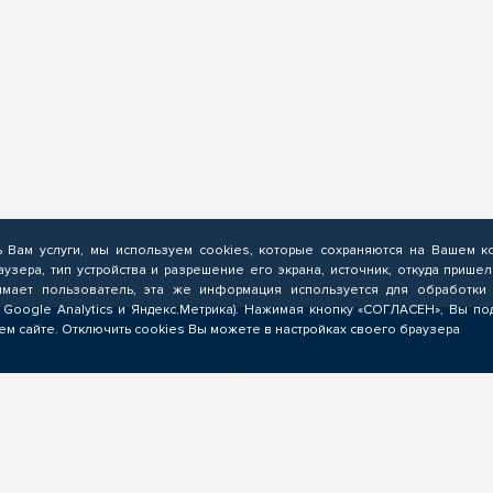
ь Вам услуги, мы используем cookies, которые сохраняются на Вашем к
аузера, тип устройства и разрешение его экрана, источник, откуда пришел
мает пользователь, эта же информация используется для обработки 
 Google Analytics и Яндекс.Метрика). Нажимая кнопку «СОГЛАСЕН», Вы по
м сайте. Отключить cookies Вы можете в настройках своего браузера
ЗНЕСУ
ОБРАЗОВАТЕЛЬНЫМ
УЧРЕЖДЕНИЯМ
Выполнение заказов на
мирование запроса на
опережающую подготовку,
режающую подготовку,
предоставление ресурсов,
учение предложений от