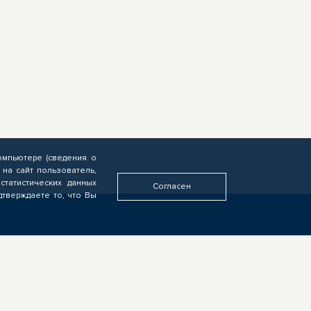
омпьютере (сведения о
 на сайт пользователь,
статистических данных
Согласен
дтверждаете то, что Вы
У ВАС ДРУГАЯ РОЛЬ?
Если видите свою роль в
деятельности ЦОПП, у вас есть
идеи или предложения,