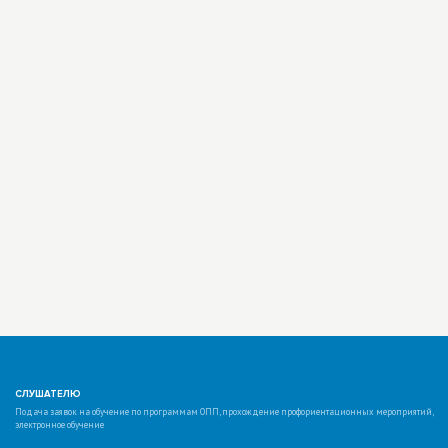
СЛУШАТЕЛЮ
Подача заявок на обучение по программам ОПП, прохождение профориентационных мероприятий,
электронное обучение