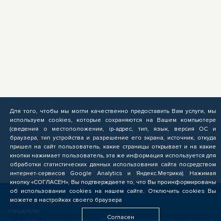
Для того, чтобы мы могли качественно предоставить Вам услуги, мы
используем cookies, которые сохраняются на Вашем компьютере
(сведения о местоположении, ip-адрес, тип, язык, версия ОС и
браузера, тип устройства и разрешение его экрана, источник, откуда
пришел на сайт пользователь, какие страницы открывает и на какие
кнопки нажимает пользователь, эта же информация используется для
обработки статистических данных использования сайта посредством
интернет-сервисов Google Analytics и Яндекс.Метрика). Нажимая
кнопку «СОГЛАСЕН», Вы подтверждаете то, что Вы проинформированы
об использовании cookies на нашем сайте. Отключить cookies Вы
можете в настройках своего браузера
СЛУШАТЕЛЮ
Согласен
Подача заявок на обучение по программам ОПП, прохождение профориентационных мероприятий,