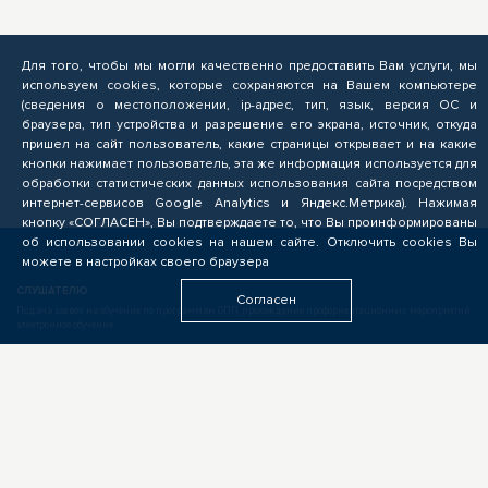
Для того, чтобы мы могли качественно предоставить Вам услуги, мы
используем cookies, которые сохраняются на Вашем компьютере
(сведения о местоположении, ip-адрес, тип, язык, версия ОС и
браузера, тип устройства и разрешение его экрана, источник, откуда
пришел на сайт пользователь, какие страницы открывает и на какие
кнопки нажимает пользователь, эта же информация используется для
обработки статистических данных использования сайта посредством
интернет-сервисов Google Analytics и Яндекс.Метрика). Нажимая
кнопку «СОГЛАСЕН», Вы подтверждаете то, что Вы проинформированы
об использовании cookies на нашем сайте. Отключить cookies Вы
можете в настройках своего браузера
СЛУШАТЕЛЮ
Согласен
Подача заявок на обучение по программам ОПП, прохождение профориентационных мероприятий,
электронное обучение
БИЗНЕСУ
Формирование запроса на опережающую подготовку, получение предложений от подрядчиков
ЦОПП, поиск кандидатов, размещение вакансий
ОБРАЗОВАТЕЛЬНЫМ УЧРЕЖДЕНИЯМ
Выполнение заказов на опережающую подготовку, предоставление ресурсов, экспертиза программ
ОПП, разработка цифровых учебных материалов для ЦОПП