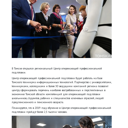
В Томске открылся региональный Центр опережающей профессиональной
подготовки.
Центр опережающей профессиональной подготовки будет работать на базе
Томского техникума информационных технологий. Партнерство с университетами,
техникумами, колледжами и более 30 ведущими компаний региона позволит
центру сформировать перечень наиболее востребованных и перспективных в
экономике Томской области компетенций для опережающей подготовки
школьников, студентов, рабочих и специалистов ключевых отраслей, людей
предпенсионного и пенсионного возраста.
Планируется, что в 2019 году обучение в Центре опережающей профессиональной
подготовки пройдут более 2,5 тысячи человек.