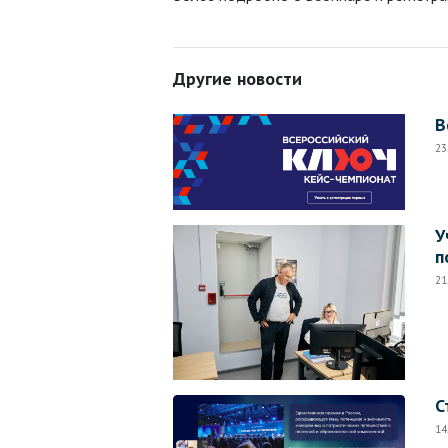
Другие новости
В
23
У
п
21
С
14