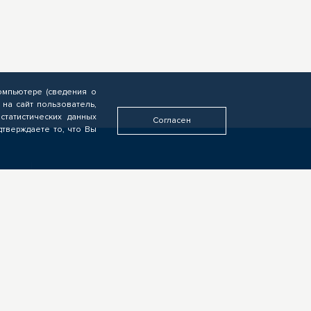
омпьютере (сведения о
 на сайт пользователь,
статистических данных
Согласен
дтверждаете то, что Вы
У ВАС ДРУГАЯ РОЛЬ?
Если видите свою роль в
деятельности ЦОПП, у вас есть
идеи или предложения,
обязательно напишите нам
ых