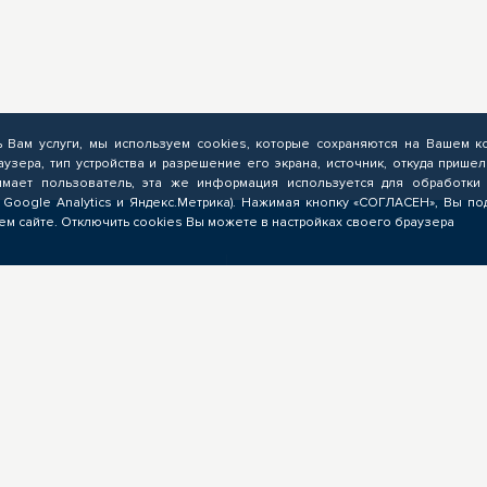
ь Вам услуги, мы используем cookies, которые сохраняются на Вашем к
аузера, тип устройства и разрешение его экрана, источник, откуда пришел
мает пользователь, эта же информация используется для обработки 
 Google Analytics и Яндекс.Метрика). Нажимая кнопку «СОГЛАСЕН», Вы по
м сайте. Отключить cookies Вы можете в настройках своего браузера
ЗНЕСУ
ОБРАЗОВАТЕЛЬНЫМ
УЧРЕЖДЕНИЯМ
Выполнение заказов на
мирование запроса на
опережающую подготовку,
режающую подготовку,
предоставление ресурсов,
учение предложений от
экспертиза программ ОПП,
ядчиков ЦОПП, поиск
разработка цифровых учебн
дидатов, размещение
материалов для ЦОПП
ансий