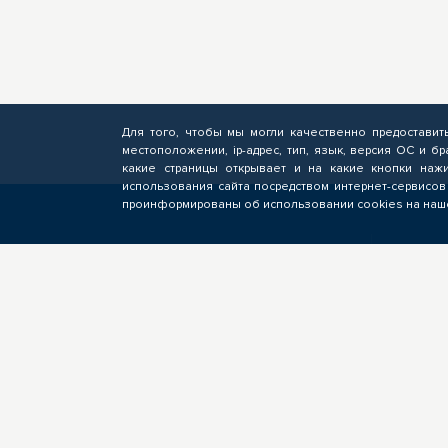
Для того, чтобы мы могли качественно предоставит
местоположении, ip-адрес, тип, язык, версия ОС и бр
какие страницы открывает и на какие кнопки нажи
использования сайта посредством интернет-сервисов
проинформированы об использовании cookies на наше
СЛУШАТЕЛЮ
БИ
Подача заявок на обучение по
Фор
программам ОПП, прохождение
опе
профориентационных
пол
мероприятий, электронное
подр
обучение
кан
вак