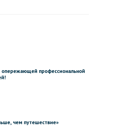
тр опережающей профессиональной
ей!
льше, чем путешествие»