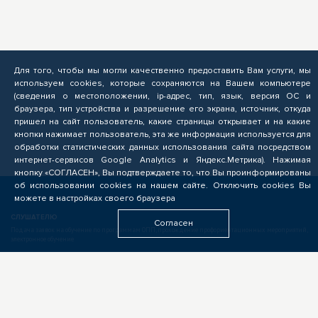
Для того, чтобы мы могли качественно предоставить Вам услуги, мы
используем cookies, которые сохраняются на Вашем компьютере
(сведения о местоположении, ip-адрес, тип, язык, версия ОС и
браузера, тип устройства и разрешение его экрана, источник, откуда
пришел на сайт пользователь, какие страницы открывает и на какие
кнопки нажимает пользователь, эта же информация используется для
обработки статистических данных использования сайта посредством
интернет-сервисов Google Analytics и Яндекс.Метрика). Нажимая
кнопку «СОГЛАСЕН», Вы подтверждаете то, что Вы проинформированы
об использовании cookies на нашем сайте. Отключить cookies Вы
можете в настройках своего браузера
СЛУШАТЕЛЮ
Согласен
Подача заявок на обучение по программам ОПП, прохождение профориентационных мероприятий,
электронное обучение
БИЗНЕСУ
Формирование запроса на опережающую подготовку, получение предложений от подрядчиков
ЦОПП, поиск кандидатов, размещение вакансий
ОБРАЗОВАТЕЛЬНЫМ УЧРЕЖДЕНИЯМ