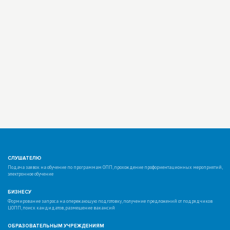
СЛУШАТЕЛЮ
Подача заявок на обучение по программам ОПП, прохождение профориентационных мероприятий,
электронное обучение
БИЗНЕСУ
Формирование запроса на опережающую подготовку, получение предложений от подрядчиков
ЦОПП, поиск кандидатов, размещение вакансий
ОБРАЗОВАТЕЛЬНЫМ УЧРЕЖДЕНИЯМ