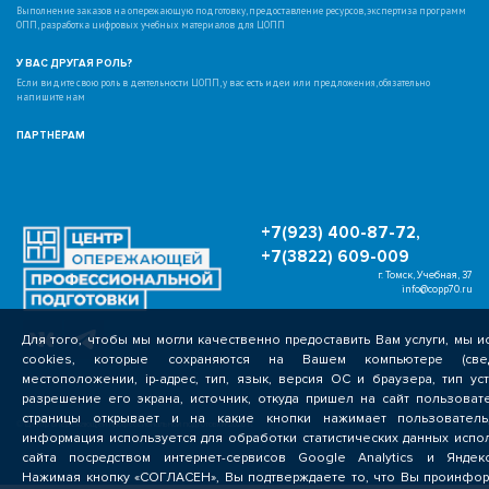
Выполнение заказов на опережающую подготовку, предоставление ресурсов, экспертиза программ
ОПП, разработка цифровых учебных материалов для ЦОПП
У ВАС ДРУГАЯ РОЛЬ?
Если видите свою роль в деятельности ЦОПП, у вас есть идеи или предложения, обязательно
напишите нам
ПАРТНЁРАМ
+7(923) 400-87-72,
+7(3822) 609-009
г. Томск, Учебная, 37
info@copp70.ru
Для того, чтобы мы могли качественно предоставить Вам услуги, мы 
cookies, которые сохраняются на Вашем компьютере (св
местоположении, ip-адрес, тип, язык, версия ОС и браузера, тип ус
разрешение его экрана, источник, откуда пришел на сайт пользовате
страницы открывает и на какие кнопки нажимает пользователь
© Центр опережающей профессиональной подготовки 2026 г.
информация используется для обработки статистических данных испо
сайта посредством интернет-сервисов Google Analytics и Яндекс.
Нажимая кнопку «СОГЛАСЕН», Вы подтверждаете то, что Вы проинфо