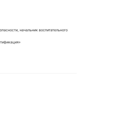
пасности, начальник воспитательного
нтификация»