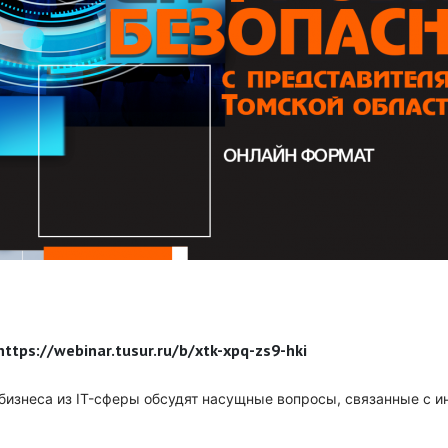
https://webinar.tusur.ru/b/xtk-xpq-zs9-hki
 бизнеса из IT-сферы обсудят насущные вопросы, связанные с 