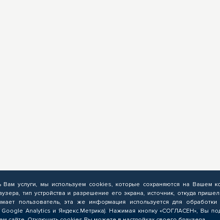
ь Вам услуги, мы используем cookies, которые сохраняются на Вашем к
аузера, тип устройства и разрешение его экрана, источник, откуда пришел
мает пользователь, эта же информация используется для обработки 
 Google Analytics и Яндекс.Метрика). Нажимая кнопку «СОГЛАСЕН», Вы по
м сайте. Отключить cookies Вы можете в настройках своего браузера