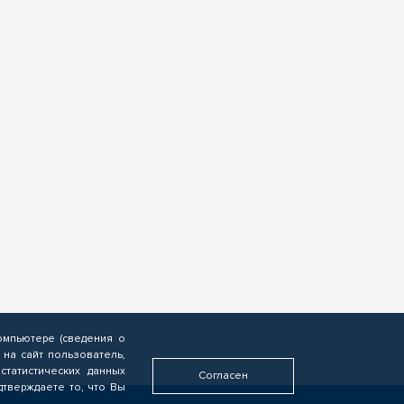
омпьютере (сведения о
 на сайт пользователь,
статистических данных
Согласен
дтверждаете то, что Вы