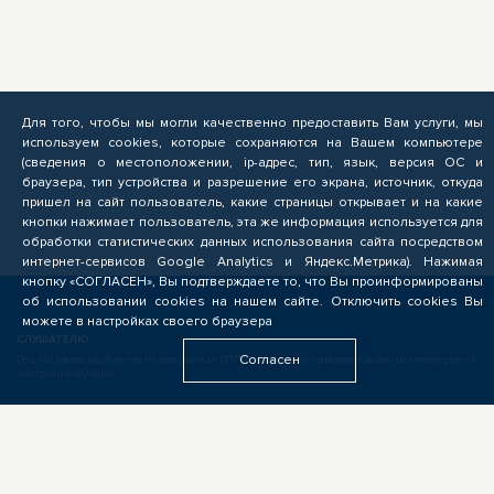
Для того, чтобы мы могли качественно предоставить Вам услуги, мы
используем cookies, которые сохраняются на Вашем компьютере
(сведения о местоположении, ip-адрес, тип, язык, версия ОС и
браузера, тип устройства и разрешение его экрана, источник, откуда
пришел на сайт пользователь, какие страницы открывает и на какие
кнопки нажимает пользователь, эта же информация используется для
обработки статистических данных использования сайта посредством
интернет-сервисов Google Analytics и Яндекс.Метрика). Нажимая
кнопку «СОГЛАСЕН», Вы подтверждаете то, что Вы проинформированы
об использовании cookies на нашем сайте. Отключить cookies Вы
можете в настройках своего браузера
СЛУШАТЕЛЮ
Согласен
Подача заявок на обучение по программам ОПП, прохождение профориентационных мероприятий,
электронное обучение
БИЗНЕСУ
Формирование запроса на опережающую подготовку, получение предложений от подрядчиков
ЦОПП, поиск кандидатов, размещение вакансий
ОБРАЗОВАТЕЛЬНЫМ УЧРЕЖДЕНИЯМ