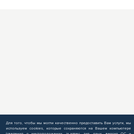
Для того, чтобы мы могли качественно предоставить Вам услуги, мы
используем cookies, которые сохраняются на Вашем компьютере
(сведения о местоположении, ip-адрес, тип, язык, версия ОС и