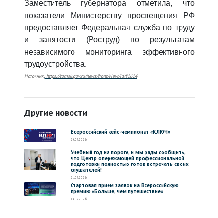
Заместитель губернатора отметила, что
показатели Министерству просвещения РФ
предоставляет Федеральная служба по труду
и занятости (Роструд) по результатам
независимого мониторинга эффективного
трудоустройства.
Источник:
https://tomsk.gov.ru/news/front/view/id/81614
Другие новости
Всероссийский кейс-чемпионат «КЛЮЧ»
23.07.2026
Учебный год на пороге, и мы рады сообщить,
что Центр опережающей профессиональной
подготовки полностью готов встречать своих
слушателей!
21.07.2026
Стартовал прием заявок на Всероссийскую
премию «Больше, чем путешествие»
14.07.2026