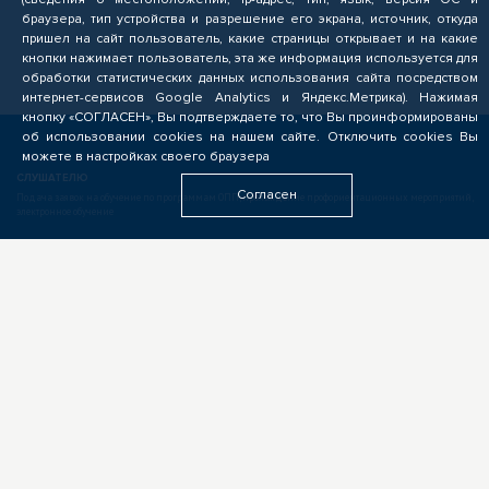
браузера, тип устройства и разрешение его экрана, источник, откуда
пришел на сайт пользователь, какие страницы открывает и на какие
кнопки нажимает пользователь, эта же информация используется для
обработки статистических данных использования сайта посредством
интернет-сервисов Google Analytics и Яндекс.Метрика). Нажимая
кнопку «СОГЛАСЕН», Вы подтверждаете то, что Вы проинформированы
об использовании cookies на нашем сайте. Отключить cookies Вы
можете в настройках своего браузера
СЛУШАТЕЛЮ
Согласен
Подача заявок на обучение по программам ОПП, прохождение профориентационных мероприятий,
электронное обучение
БИЗНЕСУ
Формирование запроса на опережающую подготовку, получение предложений от подрядчиков
ЦОПП, поиск кандидатов, размещение вакансий
ОБРАЗОВАТЕЛЬНЫМ УЧРЕЖДЕНИЯМ
Выполнение заказов на опережающую подготовку, предоставление ресурсов, экспертиза программ
ОПП, разработка цифровых учебных материалов для ЦОПП
У ВАС ДРУГАЯ РОЛЬ?
Если видите свою роль в деятельности ЦОПП, у вас есть идеи или предложения, обязательно
напишите нам
ПАРТНЁРАМ