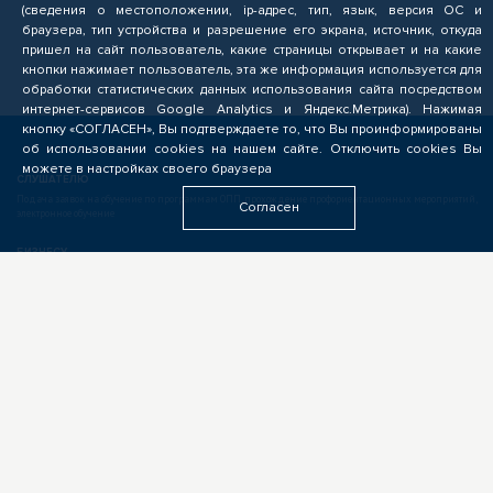
(сведения о местоположении, ip-адрес, тип, язык, версия ОС и
браузера, тип устройства и разрешение его экрана, источник, откуда
пришел на сайт пользователь, какие страницы открывает и на какие
кнопки нажимает пользователь, эта же информация используется для
обработки статистических данных использования сайта посредством
интернет-сервисов Google Analytics и Яндекс.Метрика). Нажимая
кнопку «СОГЛАСЕН», Вы подтверждаете то, что Вы проинформированы
об использовании cookies на нашем сайте. Отключить cookies Вы
можете в настройках своего браузера
СЛУШАТЕЛЮ
Подача заявок на обучение по программам ОПП, прохождение профориентационных мероприятий,
Согласен
электронное обучение
БИЗНЕСУ
Формирование запроса на опережающую подготовку, получение предложений от подрядчиков
ЦОПП, поиск кандидатов, размещение вакансий
ОБРАЗОВАТЕЛЬНЫМ УЧРЕЖДЕНИЯМ
Выполнение заказов на опережающую подготовку, предоставление ресурсов, экспертиза программ
ОПП, разработка цифровых учебных материалов для ЦОПП
У ВАС ДРУГАЯ РОЛЬ?
Если видите свою роль в деятельности ЦОПП, у вас есть идеи или предложения, обязательно
напишите нам
ПАРТНЁРАМ