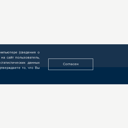
омпьютере (сведения о
 на сайт пользователь,
статистических данных
Согласен
дтверждаете то, что Вы
У ВАС ДРУГАЯ РОЛЬ?
Если видите свою роль в
деятельности ЦОПП, у вас есть
идеи или предложения,
обязательно напишите нам
ых