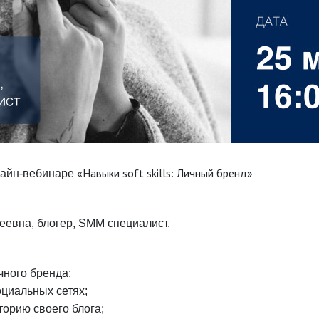
«Навыки soft skills: Личный бренд»
лайн-вебинаре
еевна, блогер, SMM специалист.
ного бренда;
оциальных сетях;
торию своего блога;