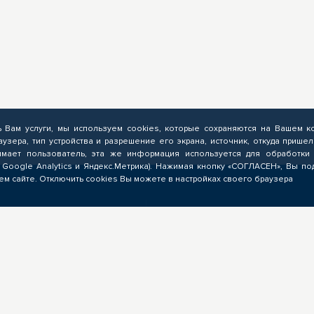
ь Вам услуги, мы используем cookies, которые сохраняются на Вашем к
аузера, тип устройства и разрешение его экрана, источник, откуда пришел
мает пользователь, эта же информация используется для обработки 
 Google Analytics и Яндекс.Метрика). Нажимая кнопку «СОГЛАСЕН», Вы по
м сайте. Отключить cookies Вы можете в настройках своего браузера
ЗНЕСУ
ОБРАЗОВАТЕЛЬНЫМ
УЧРЕЖДЕНИЯМ
Выполнение заказов на
мирование запроса на
опережающую подготовку,
режающую подготовку,
предоставление ресурсов,
учение предложений от
экспертиза программ ОПП,
ядчиков ЦОПП, поиск
разработка цифровых учебн
дидатов, размещение