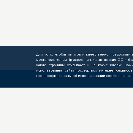
Для того, чтобы мы могли качественно предоставит
местоположении, ip-адрес, тип, язык, версия ОС и бр
какие страницы открывает и на какие кнопки нажи
использования сайта посредством интернет-сервисов
проинформированы об использовании cookies на наше
СЛУШАТЕЛЮ
БИ
Подача заявок на обучение по
Фор
программам ОПП, прохождение
опе
профориентационных
пол
мероприятий, электронное
подр
обучение
кан