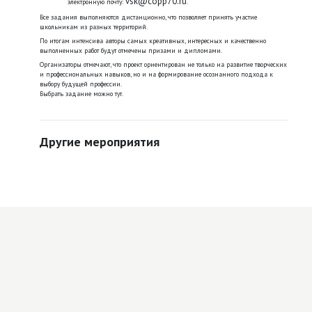
vsk@copp70.ru
электронную почту:
.
Все задания выполняются дистанционно, что позволяет принять участие
школьникам из разных территорий.
По итогам интенсива авторы самых креативных, интересных и качественно
выполненных работ будут отмечены призами и дипломами.
Организаторы отмечают, что проект ориентирован не только на развитие творческих
и профессиональных навыков, но и на формирование осознанного подхода к
выбору будущей профессии.
Выбрать задание можно тут.
Другие мероприятия