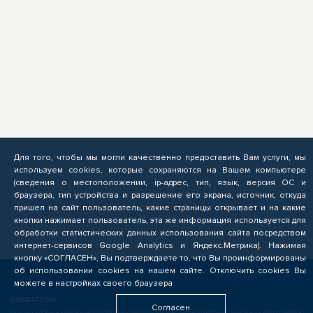
Для того, чтобы мы могли качественно предоставить Вам услуги, мы
используем cookies, которые сохраняются на Вашем компьютере
(сведения о местоположении, ip-адрес, тип, язык, версия ОС и
браузера, тип устройства и разрешение его экрана, источник, откуда
пришел на сайт пользователь, какие страницы открывает и на какие
кнопки нажимает пользователь, эта же информация используется для
обработки статистических данных использования сайта посредством
интернет-сервисов Google Analytics и Яндекс.Метрика). Нажимая
кнопку «СОГЛАСЕН», Вы подтверждаете то, что Вы проинформированы
об использовании cookies на нашем сайте. Отключить cookies Вы
можете в настройках своего браузера
СЛУШАТЕЛЮ
Согласен
Подача заявок на обучение по программам ОПП, прохождение профориентационных мероприятий,