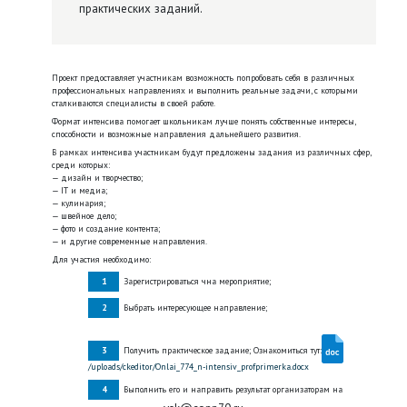
практических заданий.
Проект предоставляет участникам возможность попробовать себя в различных
профессиональных направлениях и выполнить реальные задачи, с которыми
сталкиваются специалисты в своей работе.
Формат интенсива помогает школьникам лучше понять собственные интересы,
способности и возможные направления дальнейшего развития.
В рамках интенсива участникам будут предложены задания из различных сфер,
среди которых:
— дизайн и творчество;
— IT и медиа;
— кулинария;
— швейное дело;
— фото и создание контента;
— и другие современные направления.
Для участия необходимо:
Зарегистрироваться чна мероприятие;
Выбрать интересующее направление;
Получить практическое задание; Ознакомиться тут:
/uploads/ckeditor/Onlai_774_n-intensiv_profprimerka.docx
Выполнить его и направить результат организаторам на